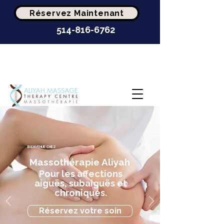
Réservez Maintenant
514-816-6762
Clinique de
massothérapie la mieux
cotée à Montréal
BIENVENUE CHEZ
Massothérapie Aliyah
Pour les affections
aiguës, subaiguës et
chroniques.
Réservez votre soin