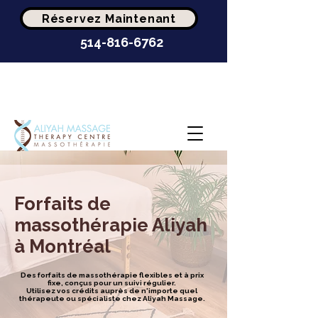
Réservez Maintenant
514-816-6762
Clinique de
massothérapie la mieux
cotée à Montréal
Forfaits de
massothérapie Aliyah
à Montréal
Des forfaits de massothérapie flexibles et à prix
fixe, conçus pour un suivi régulier.
Utilisez vos crédits auprès de n'importe quel
thérapeute ou spécialiste chez Aliyah Massage.